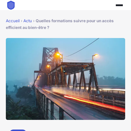
Accueil
›
Actu
›
Quelles formations suivre pour un accès
efficient au bien-être ?