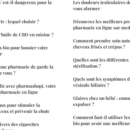
 est-il dangereux pour la
Les douleurs testiculaires d
vous alarmer
r : lequel choisir ?
Découvrez les meilleurs pro
pharmacie en ligne sur med
'huile de CBD en cuisine ?
Comment prendre soin natu
cheveux frisés et crépus ?
 bio pour booster votre
r
Quelles sont les différentes
stérilisation ?
ne pharmacie de garde la
z vous ?
Quels sont les symptômes d'
vésicule biliaire ?
clic avec pharmashopi, votre
pharmacie en ligne
Glaires chez un bébé : comme
expulser ?
us pour stimuler la
veux et prévenir la chute
Comment faut-il utiliser le
bio pour avoir une meilleure
ivers des cigarettes