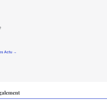
e
les Actu →
également