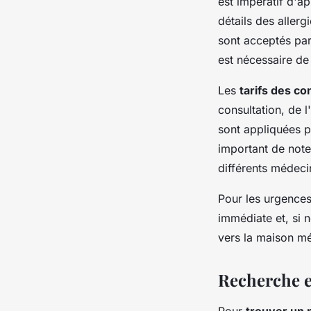
est impératif d'ap
détails des allerg
sont acceptés par
est nécessaire de
Les
tarifs des co
consultation, de 
sont appliquées po
important de note
différents médecin
Pour les urgences 
immédiate et, si 
vers la maison mé
Recherche e
Pour
trouver un 