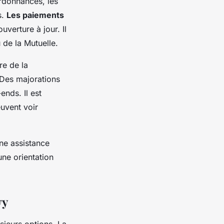
ordonnances, les
s.
Les paiements
verture à jour. Il
 de la Mutuelle.
re de la
 Des majorations
ends. Il est
euvent voir
ne assistance
une orientation
wy
sieurs options. La