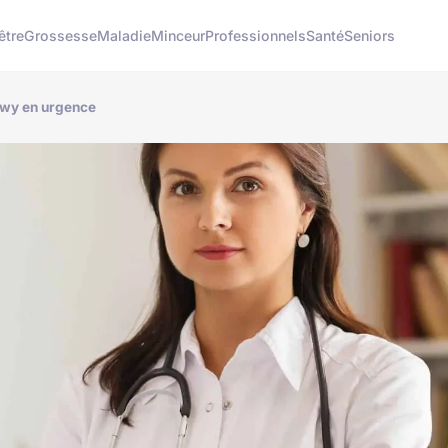
être
Grossesse
Maladie
Minceur
Professionnels
Santé
Seniors
gwy en urgence