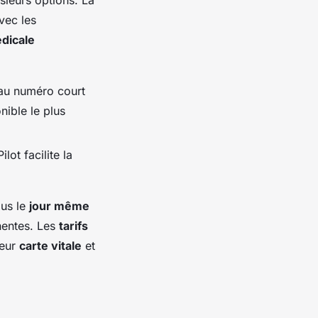
vec les
dicale
 au numéro court
nible le plus
ot facilite la
ous le
jour même
inentes. Les
tarifs
leur
carte vitale
et