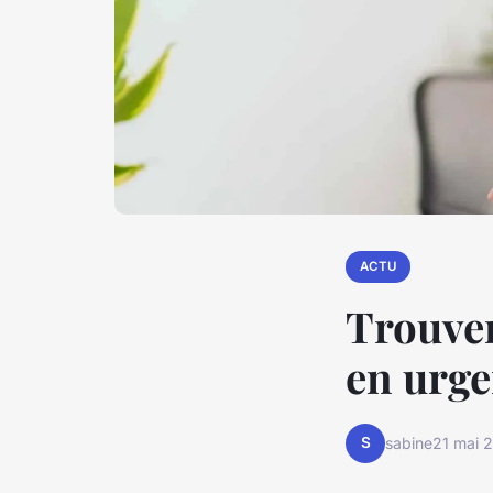
ACTU
Trouve
en urg
S
sabine
21 mai 