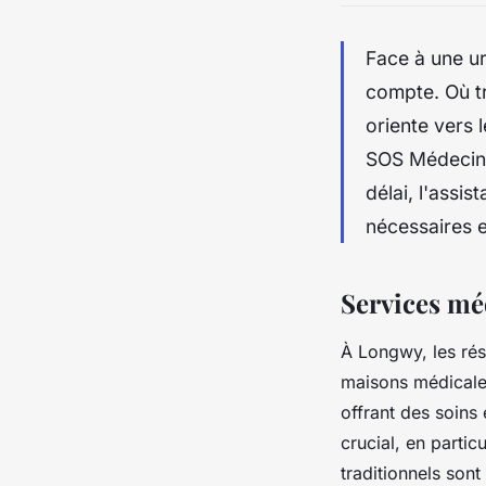
Face à une u
compte. Où t
oriente vers 
SOS Médecins
délai, l'assi
nécessaires 
Services mé
À Longwy, les ré
maisons médicales
offrant des soins
crucial, en partic
traditionnels sont