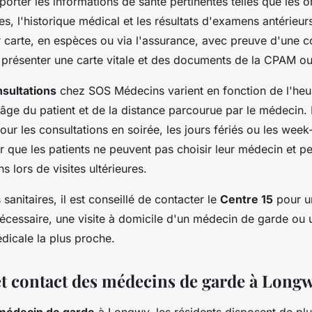
porter les informations de santé pertinentes telles que les 
ies, l'historique médical et les résultats d'examens antérieur
 carte, en espèces ou via l'assurance, avec preuve d'une cou
 présenter une carte vitale et des documents de la CPAM ou
nsultations
chez SOS Médecins varient en fonction de l'heu
l'âge du patient et de la distance parcourue par le médecin.
ur les consultations en soirée, les jours fériés ou les week-
r que les patients ne peuvent pas choisir leur médecin et p
s lors de visites ultérieures.
sanitaires, il est conseillé de contacter le
Centre 15
pour u
nécessaire, une visite à domicile d'un médecin de garde ou 
dicale la plus proche.
t contact des médecins de garde à Long
médecin de garde
à Longwy, les résidents disposent de plu