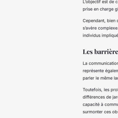
L’objectif est de
prise en charge g
Cependant, bien 
s’avère complexe.
individus impliqu
Les barrièr
La communication e
représente égalem
parler le même lan
Toutefois, les pr
différences de j
capacité à commu
surmonter ces obs