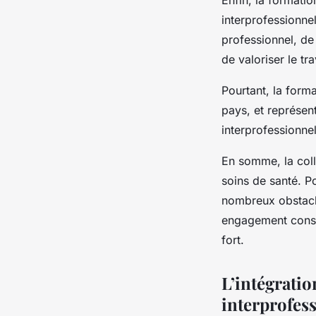
interprofessionne
professionnel, de
de valoriser le tr
Pourtant, la form
pays, et représen
interprofessionnel
En somme, la colla
soins de santé. P
nombreux obstacl
engagement consta
fort.
L’intégratio
interprofes