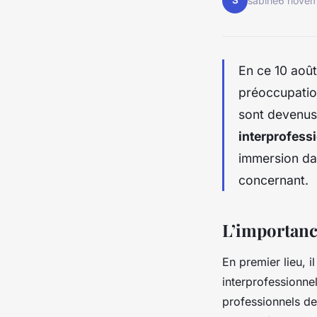
S
sabine
6 nove
En ce 10 août
préoccupation
sont devenus
interprofess
immersion dan
concernant.
L’importance
En premier lieu, 
interprofessionne
professionnels de 