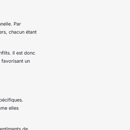
nelle. Par
ers, chacun étant
its. Il est donc
 favorisant un
pécifiques.
mme elles
sentiments de