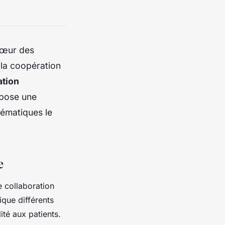
 cœur des
 la coopération
ation
opose une
lématiques le
e
e collaboration
ique différents
ité aux patients.