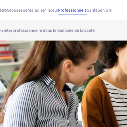
être
Grossesse
Maladie
Minceur
Professionnels
Santé
Seniors
on interprofessionnelle dans le domaine de la santé